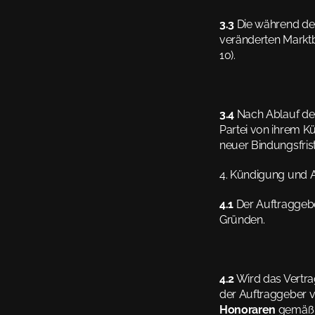
3.3
 Die während der
veränderten Markt
10).
3.4
 Nach Ablauf der
Partei von ihrem K
neuer Bindungsfrist
4. Kündigung und 
4.1
 Der Auftraggebe
Gründen.
4.2
 Wird das Vertra
der Auftraggeber ve
Honoraren
 gemäß 