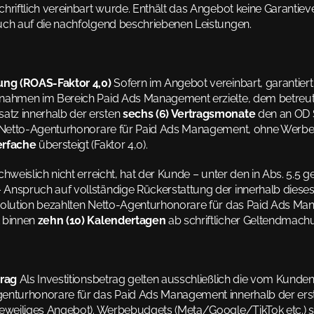
hriftlich vereinbart wurde. Enthält das Angebot keine Garantiev
uch auf die nachfolgend beschriebenen Leistungen.
ung (ROAS-Faktor 4,0)
 Sofern im Angebot vereinbart, garantiert
ßnahmen im Bereich Paid Ads Management erzielte, dem betreut
tz innerhalb der ersten 
sechs (6) Vertragsmonate
 den an OD 
g (Netto-Agenturhonorare für Paid Ads Management, ohne Werb
erfache
 übersteigt (Faktor 4,0).
chweislich nicht erreicht, hat der Kunde – unter den in Abs. 5.5 g
Anspruch auf vollständige Rückerstattung der innerhalb dieses
Solution bezahlten Netto-Agenturhonorare für das Paid Ads Man
 binnen 
zehn (10) Kalendertagen
 ab schriftlicher Geltendmach
trag
 Als Investitionsbetrag gelten ausschließlich die vom Kunden 
enturhonorare für das Paid Ads Management innerhalb der erste
jeweiliges Angebot). Werbebudgets (Meta/Google/TikTok etc.) s