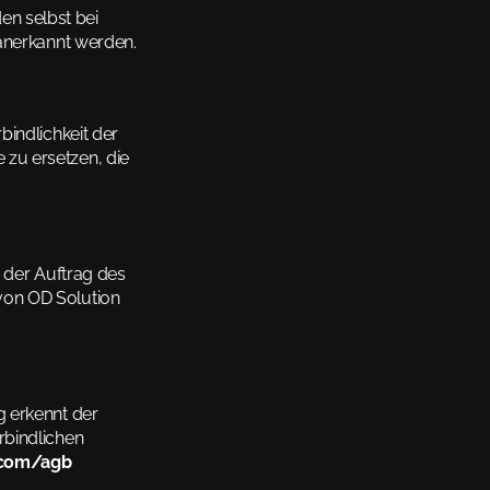
 selbst bei 
 anerkannt werden.
indlichkeit der 
u ersetzen, die 
 der Auftrag des 
on OD Solution 
 erkennt der 
bindlichen 
n.com/agb