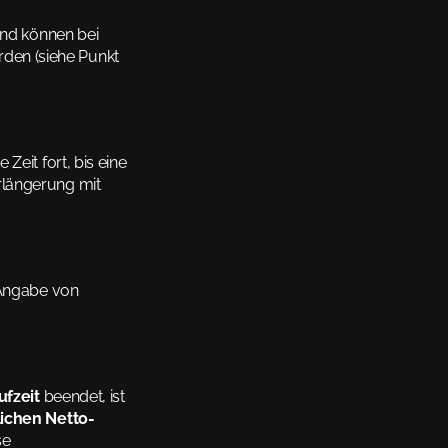
nd können bei 
en (siehe Punkt 
eit fort, bis eine 
längerung mit 
 Angabe von 
ufzeit
 beendet, ist 
lichen Netto-
e 