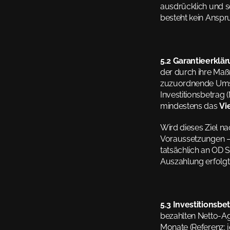
ausdrücklich und sc
besteht kein Anspr
5.2 Garantieerklär
der durch ihre Ma
zuzuordnende Umsa
Investitionsbetra
mindestens das 
Vi
Wird dieses Ziel na
Voraussetzungen – 
tatsächlich an OD 
Auszahlung erfolgt
5.3 Investitionsbe
bezahlten Netto-Ag
Monate (Referenz: 