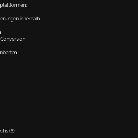
lattformen; 
erungen innerhalb 
 
Conversion 
inbarten 
hs (6) 