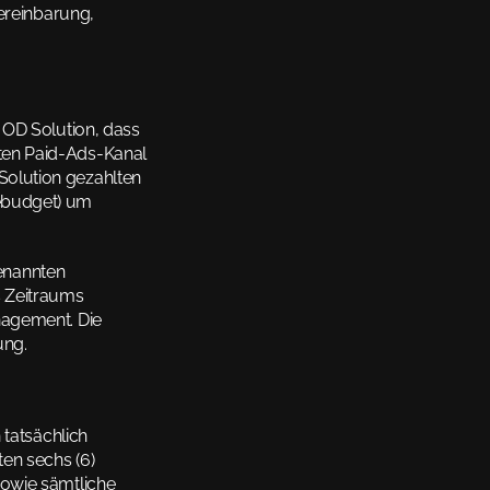
ereinbarung, 
 OD Solution, dass 
en Paid-Ads-Kanal 
Solution gezahlten 
ebudget) um 
enannten 
 Zeitraums 
agement. Die 
ung.
tatsächlich 
n sechs (6) 
owie sämtliche 