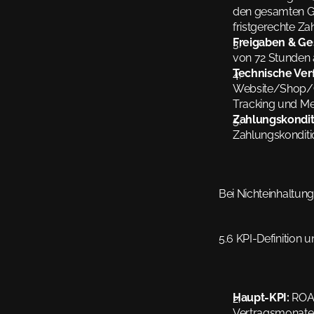
den gesamten Ga
fristgerechte Za
Freigaben & Ge
von 72 Stunden 
Technische Verf
Website/Shop/Ch
Tracking und Me
Zahlungskondit
Zahlungskonditi
Bei Nichteinhaltung
5.6 KPI-Definition 
Haupt-KPI:
 ROAS
Vertragsmonate